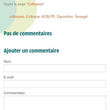
Voyez la page "
Colloques
".
colloques
,
Colloque
,
ACBLPE
,
Ziguinchor
,
Senegal
Pas de commentaires
Ajouter un commentaire
Nom
E-mail
Commentaire