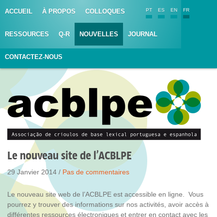
PT
ES
EN
FR
ACCUEIL
À PROPOS
COLLOQUES
RESSOURCES
Q-R
NOUVELLES
JOURNAL
CONTACTEZ-NOUS
Le nouveau site de l’ACBLPE
29 Janvier 2014 /
Pas de commentaires
Le nouveau site web de l’ACBLPE est accessible en ligne. Vous
pourrez y trouver des informations sur nos activités, avoir accès à
différentes ressources électroniques et entrer en contact avec les