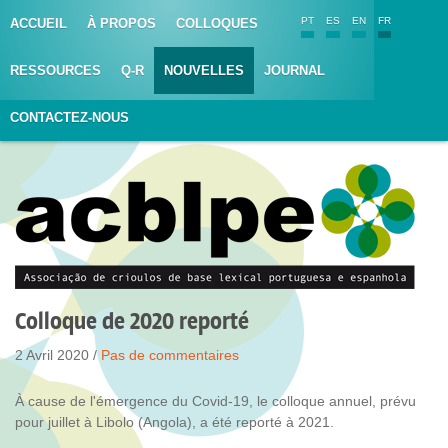
PT
ES
EN
FR
ACCUEIL
À PROPOS
COLLOQUES
RESSOURCES
Q-R
NOUVELLES
JOURNAL
CONTACTEZ-NOUS
Colloque de 2020 reporté
2 Avril 2020 /
Pas de commentaires
À cause de l'émergence du Covid-19, le colloque annuel, prévu
pour juillet à Libolo (Angola), a été reporté à 2021.