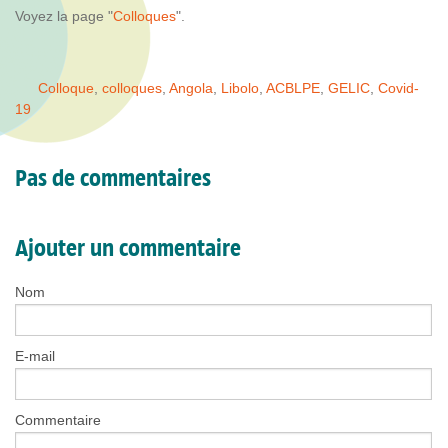
Voyez la page "
Colloques
".
Colloque
,
colloques
,
Angola
,
Libolo
,
ACBLPE
,
GELIC
,
Covid-
19
Pas de commentaires
Ajouter un commentaire
Nom
E-mail
Commentaire