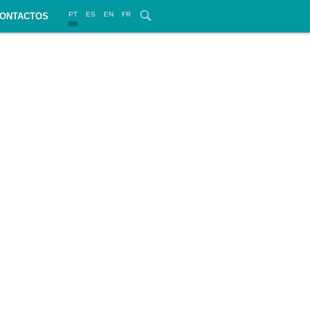
PT
ES
EN
FR
ONTACTOS