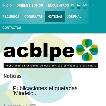
PT
ES
EN
FR
INICIO
QUIENES SOMOS
ENCUENTROS
RECURSOS
CONSULTAS
NOTICIAS
JOURNAL
CONTACTOS
Noticias
Publicaciones etiquetadas
'Mindelo'.
19 de enero de 2025