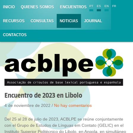
PT
ES
EN
FR
INICIO
QUIENES SOMOS
ENCUENTROS
RECURSOS
CONSULTAS
NOTICIAS
JOURNAL
CONTACTOS
Encuentro de 2023 en Libolo
4 de noviembre de 2022 /
No hay comentarios
Del 25 al 28 de julio de 2023, ACBLPE se reúne conjuntamente
con el Grupo de Estudos de Línguas em Contato (GELIC) en el
Instituto Superior Politécnico do Libolo, en Angola, en simultáneo