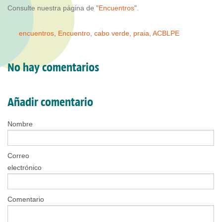
Consulte nuestra página de "
Encuentros
".
encuentros
,
Encuentro
,
cabo verde
,
praia
,
ACBLPE
No hay comentarios
Añadir comentario
Nombre
Correo
electrónico
Comentario