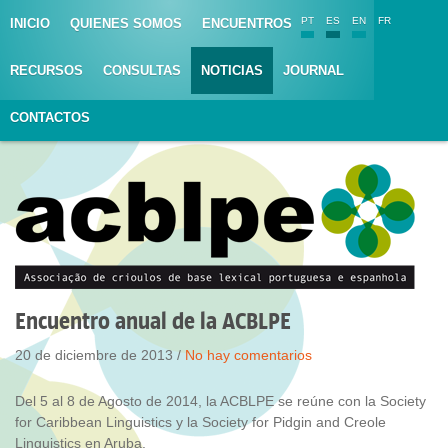
PT
ES
EN
FR
INICIO
QUIENES SOMOS
ENCUENTROS
RECURSOS
CONSULTAS
NOTICIAS
JOURNAL
CONTACTOS
Encuentro anual de la ACBLPE
20 de diciembre de 2013 /
No hay comentarios
Del 5 al 8 de Agosto de 2014, la ACBLPE se reúne con la Society
for Caribbean Linguistics y la Society for Pidgin and Creole
Linguistics en Aruba.