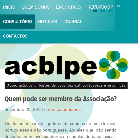
PT
ES
EN
FR
INÍCIO
QUEM SOMOS
ENCONTROS
RECURSOS
CONSULTÓRIO
NOTÍCIAS
JOURNAL
CONTACTOS
Quem pode ser membro da Associação?
dezembro 20, 2013 /
Sem comentários
Os docentes e investigadores de crioulos de base lexical,
portugueses e não portugueses. Aqueles que, não sendo
docentes nem investigadores de crioulos de base lexical,