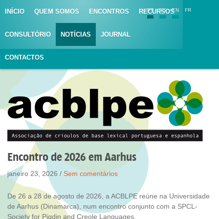
PT
ES
EN
FR
INÍCIO
QUEM SOMOS
ENCONTROS
RECURSOS
CONSULTÓRIO
NOTÍCIAS
JOURNAL
CONTACTOS
Encontro de 2026 em Aarhus
janeiro 23, 2026 /
Sem comentários
De 26 a 28 de agosto de 2026, a ACBLPE reúne na Universidade
de Aarhus (Dinamarca), num encontro conjunto com a SPCL-
Society for Pigdin and Creole Languages.